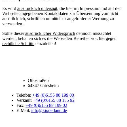
Es wird
ausdrücklich untersagt
, die hier im Impressum und auf der
Webseite angegebenen Kontaktdaten zur Übersendung von nicht
ausdrücklich, schriftlich unmittelbar angeforderter Werbung zu
verwenden.
Sollte dieser
ausdrücklicher Widerspruch
dennoch missachtet
werden, behalten sich es die Webseiten-Betreiber vor, hiergegen
rechtliche Schritte
einzuleiten!
Kipperland GmbH
Ottostraße 7
64347 Griesheim
Telefon:
+49 (0)6155 88 199 00
Verkauf:
+49 (0)6155 88 185 92
Fax:
+49 (0)6155 88 199 02
E-Mail:
info@kipperland.de
Nützliche Links